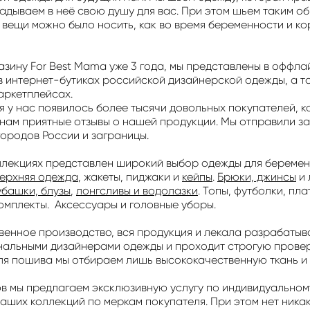
адываем в неё свою душу для вас. При этом шьем таким о
вещи можно было носить, как во время беременности и ко
зину For Best Mama уже 3 года, мы представлены в оффла
в интернет-бутиках российской дизайнерской одежды, а т
аркетплейсах.
я у нас появилось более тысячи довольных покупателей, 
нам приятные отзывы о нашей продукции. Мы отправили за
ородов России и заграницы.
ллекциях представлен широкий выбор одежды для беремен
ерхняя одежда
, жакеты, пиджаки и
кейпы
.
Брюки, джинсы
и 
убашки, блузы
,
лонгсливы и водолазки
. Топы, футболки, пла
омплекты. Аксессуары и головные уборы.
твенное производство, вся продукция и лекала разрабаты
альными дизайнерами одежды и проходит строгую провер
Для пошива мы отбираем лишь высококачественную ткань и 
ов мы предлагаем эксклюзивную услугу по индивидуально
аших коллекций по меркам покупателя. При этом нет ника