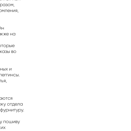
бразом,
рмления,
йн
акже на
которые
казы во
ных и
леггинсы.
тья,
ваются
ку отдела
фурнитуру.
му пошиву
ких