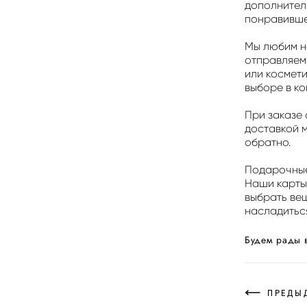
дополнитель
понравивше
Мы любим н
отправляем
или космет
выборе в ко
При заказе 
доставкой 
обратно.
Подарочные
Наши карты
выбрать вещ
насладитьс
Будем рады в
ПРЕДЫ