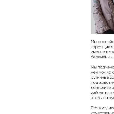
Мы российс
кормящих м
именно в э
беременны.
Мы подмечал
ней можно б
рутинные з
под животи
лонгсливе 
избежать и
чтобы вы ч
Поэтому ми
качественн