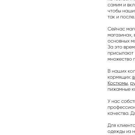
самим и вкл
чтобы наши 
так и после.
Сейчас мага
магазинах, 
основных м
За это врем
присылают 
множество г
В наших ко
кормящих:
в
Костюмы
,
р
пижамные к
У нас собс
профессион
качества. 
Для клиент
одежды из н