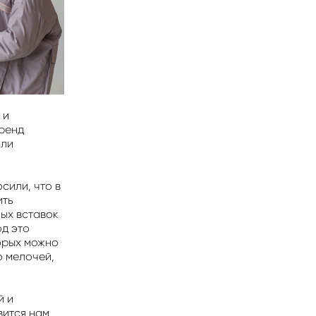
 и
бренд
ыли
сили, что в
ить
ных вставок
од это
орых можно
о мелочей,
й и
вится нам