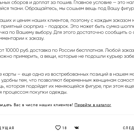
ных сборов и доплат за пошив. Главное условие — это на
йся ткани. Обращайтесь, мы сошьем вещь под Вашу фигур
аших и ценим наших клиентов, поэтому с каждым заказом 
 приятный сюрприз - подарок. Это может быть сумка шопп
ичка по Вашему выбору. Для этого достаточно сообщить о
мментарии к заказу.
от 10000 руб. доставка по России бесплатная. Любой заказ
можно примерить, а вещи, которые не подошли курьер заб
 карты – еще одна из востребованных позиций в нашем ма
 удобны тем, что позволяют беременным женщинам самос
ь, которая подойдет их меняющейся фигуре, при этом еще
я процессом покупки одежды.
идеть Вас в числе наших клиентов!
Перейти в каталог
ДУЩАЯ
18
СЛЕ