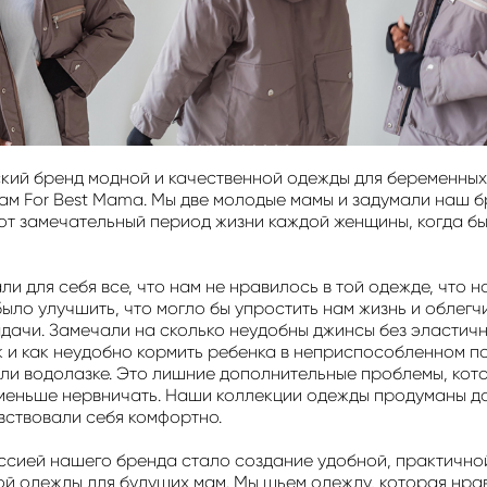
кий бренд модной и качественной одежды для беременных
ам For Best Mama. Мы две молодые мамы и задумали наш 
тот замечательный период жизни каждой женщины, когда б
и для себя все, что нам не нравилось в той одежде, что но
ыло улучшить, что могло бы упростить нам жизнь и облегч
адачи. Замечали на сколько неудобны джинсы без эластич
к и как неудобно кормить ребенка в неприспособленном п
или водолазке. Это лишние дополнительные проблемы, кот
 меньше нервничать. Наши коллекции одежды продуманы д
увствовали себя комфортно.
ссией нашего бренда стало создание удобной, практично
ой одежды для будущих мам. Мы шьем одежду, которая нра