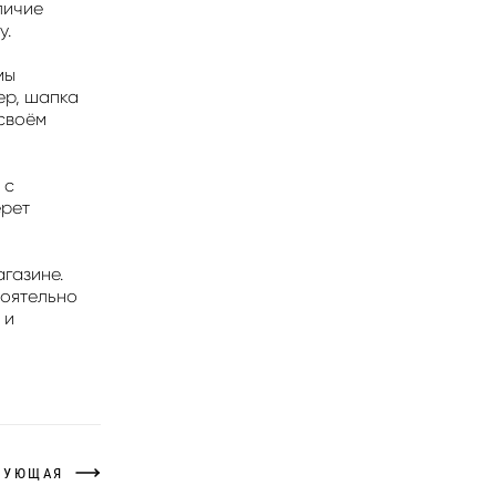
личие
у.
мы
ер, шапка
 своём
 с
ерет
газине.
тоятельно
 и
ДУЮЩАЯ