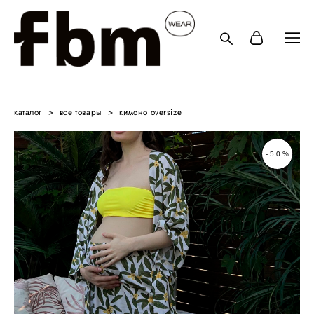
каталог
>
все товары
>
кимоно oversize
-50%