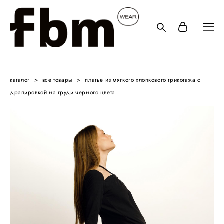
каталог
>
все товары
>
платье из мягкого хлопкового трикотажа с
драпировкой на груди черного цвета