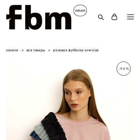
каталог
>
все товары
>
розовая футболка oversize
-50%