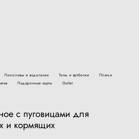
Лонгсливы и водолазки
Топы и футболки
Платья
етов
Подарочные карты
Outlet
ное с пуговицами для
х и кормящих